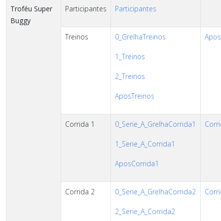
Troféu Super
Participantes
Participantes
Buggy
Treinos
0_GrelhaTreinos
AposT
1_Treinos
2_Treinos
AposTreinos
Corrida 1
0_Serie_A_GrelhaCorrida1
Corri
1_Serie_A_Corrida1
AposCorrida1
Corrida 2
0_Serie_A_GrelhaCorrida2
Corri
2_Serie_A_Corrida2