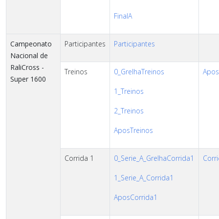
FinalA
Campeonato
Participantes
Participantes
Nacional de
RaliCross -
Treinos
0_GrelhaTreinos
AposT
Super 1600
1_Treinos
2_Treinos
AposTreinos
Corrida 1
0_Serie_A_GrelhaCorrida1
Corri
1_Serie_A_Corrida1
AposCorrida1