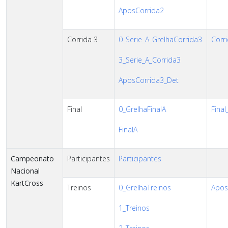
AposCorrida2
Corrida 3
0_Serie_A_GrelhaCorrida3
Corri
3_Serie_A_Corrida3
AposCorrida3_Det
Final
0_GrelhaFinalA
Final
FinalA
Campeonato
Participantes
Participantes
Nacional
KartCross
Treinos
0_GrelhaTreinos
AposT
1_Treinos