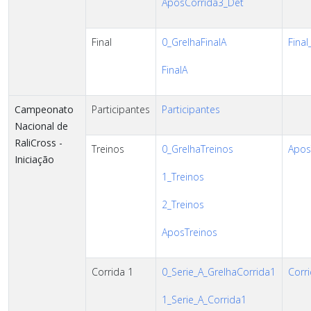
AposCorrida3_Det
Final
0_GrelhaFinalA
Final
FinalA
Campeonato
Participantes
Participantes
Nacional de
RaliCross -
Treinos
0_GrelhaTreinos
AposT
Iniciação
1_Treinos
2_Treinos
AposTreinos
Corrida 1
0_Serie_A_GrelhaCorrida1
Corri
1_Serie_A_Corrida1