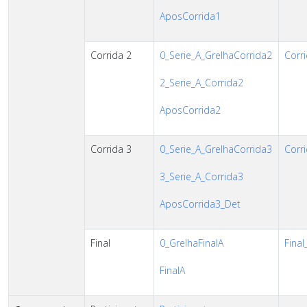
AposCorrida1
Corrida 2
0_Serie_A_GrelhaCorrida2
Corri
2_Serie_A_Corrida2
AposCorrida2
Corrida 3
0_Serie_A_GrelhaCorrida3
Corri
3_Serie_A_Corrida3
AposCorrida3_Det
Final
0_GrelhaFinalA
Final
FinalA