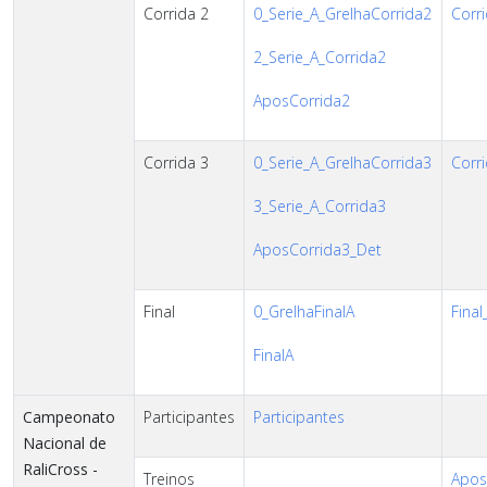
Corrida 2
0_Serie_A_GrelhaCorrida2
Corri
2_Serie_A_Corrida2
AposCorrida2
Corrida 3
0_Serie_A_GrelhaCorrida3
Corri
3_Serie_A_Corrida3
AposCorrida3_Det
Final
0_GrelhaFinalA
Final
FinalA
Campeonato
Participantes
Participantes
Nacional de
RaliCross -
Treinos
AposT