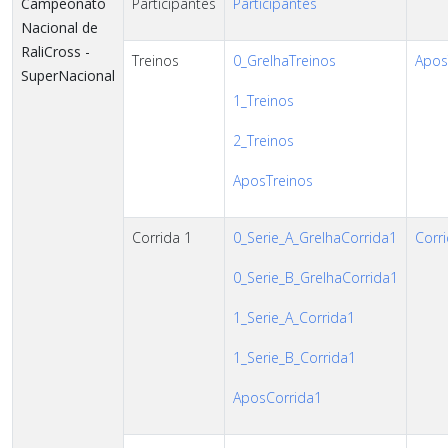
Campeonato
Participantes
Participantes
Nacional de
RaliCross -
Treinos
0_GrelhaTreinos
AposT
SuperNacional
1_Treinos
2_Treinos
AposTreinos
Corrida 1
0_Serie_A_GrelhaCorrida1
Corri
0_Serie_B_GrelhaCorrida1
1_Serie_A_Corrida1
1_Serie_B_Corrida1
AposCorrida1