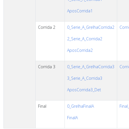
AposCorrida1
Corrida 2
0_Serie_A_GrelhaCorrida2
Corri
2_Serie_A_Corrida2
AposCorrida2
Corrida 3
0_Serie_A_GrelhaCorrida3
Corri
3_Serie_A_Corrida3
AposCorrida3_Det
Final
0_GrelhaFinalA
Final
FinalA