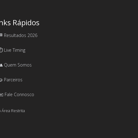
inks Rápidos
🏁 Resultados 2026
⏱️ Live Timing
👥 Quem Somos
🤝 Parceiros
✉️ Fale Connosco
 Área Restrita